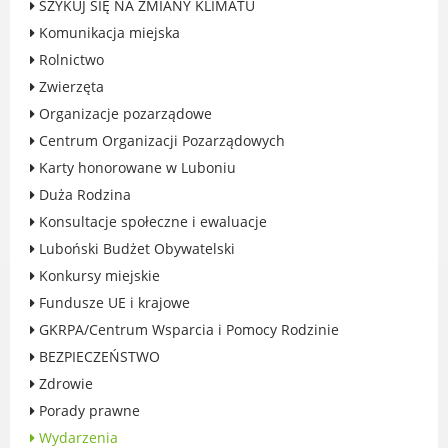
SZYKUJ SIĘ NA ZMIANY KLIMATU
Rodzinie
Komunikacja miejska
BEZPIECZEŃSTWO
Rolnictwo
Zdrowie
Zwierzęta
Porady prawne
Organizacje pozarządowe
Wydarzenia
Centrum Organizacji Pozarządowych
WYBORY
Karty honorowane w Luboniu
Likwidacja barier - seniorzy i osoby z
Duża Rodzina
niepełnosprawnościami
Konsultacje społeczne i ewaluacje
Luboński Budżet Obywatelski
Konkursy miejskie
Fundusze UE i krajowe
MIASTO LUBOŃ
GKRPA/Centrum Wsparcia i Pomocy Rodzinie
Władze Miasta
BEZPIECZEŃSTWO
O mieście
Zdrowie
Luboński Szlak Architektury
Porady prawne
Przemysłowej
Wydarzenia
Śladami historii Lubonia