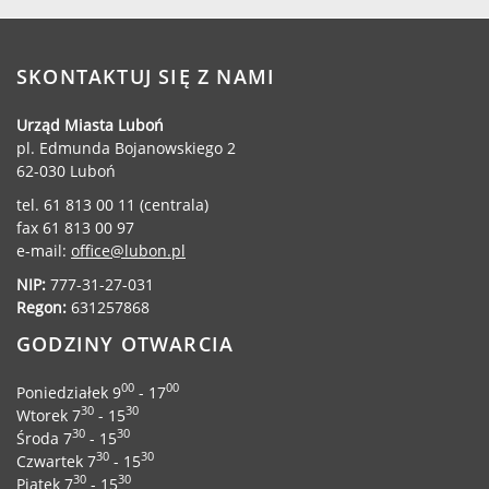
SKONTAKTUJ SIĘ Z NAMI
Urząd Miasta Luboń
pl. Edmunda Bojanowskiego 2
62-030 Luboń
tel. 61 813 00 11 (centrala)
fax 61 813 00 97
e-mail:
office@lubon.pl
NIP:
777-31-27-031
Regon:
631257868
GODZINY OTWARCIA
00
00
Poniedziałek 9
- 17
30
30
Wtorek 7
- 15
30
30
Środa 7
- 15
30
30
Czwartek 7
- 15
30
30
Piątek 7
- 15