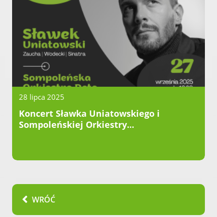
28 lipca 2025
Koncert Sławka Uniatowskiego i
Sompoleńskiej Orkiestry...
WRÓĆ