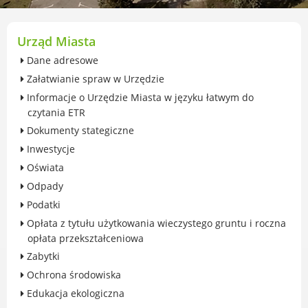
przekształceniowa
Urząd Miasta Luboń
Zabytki
Urząd Miasta
Ochrona środowiska
Dane adresowe
Edukacja ekologiczna
Załatwianie spraw w Urzędzie
SZYKUJ SIĘ NA ZMIANY KLIMATU
Informacje o Urzędzie Miasta w języku łatwym do
Komunikacja miejska
czytania ETR
Rolnictwo
Dokumenty stategiczne
Zwierzęta
Inwestycje
Organizacje pozarządowe
Oświata
Centrum Organizacji Pozarządowych
Odpady
Karty honorowane w Luboniu
Podatki
Duża Rodzina
Opłata z tytułu użytkowania wieczystego gruntu i roczna
Konsultacje społeczne i ewaluacje
opłata przekształceniowa
Luboński Budżet Obywatelski
Zabytki
Konkursy miejskie
Ochrona środowiska
Fundusze UE i krajowe
Edukacja ekologiczna
GKRPA/Centrum Wsparcia i Pomocy