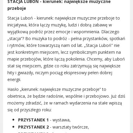
STACJA LUBOŃ - kierunek: największe muzyczne
Radni Rady Miasta Luboń
przeboje
Sesja Rady Miasta
Stacja Luboń - kierunek: największe muzyczne przeboje to
Harmonogram dyżurów radnych
inicjatywa, która łączy muzykę, ludzi i dobrą zabawę w
Komisje Rady Miasta Luboń
wyjątkową podróż przez emocje i wspomnienia. Dlaczego
Terminarz spotkań komisji
„stacja”? Bo muzyka to podróż - pełna przystanków, spotkań
Uchwały Rady Miasta Luboń
i rytmów, które towarzyszą nam od lat. „Stacja Luboń” nie
Młodzieżowa Rada Miasta Luboń
jest konkretnym miejscem, lecz symbolicznym punktem na
mapie przebojów, które łączą pokolenia. Chcemy, aby Luboń
Rada Gospodarcza
stał się miejscem, gdzie co roku zatrzymują się największe
hity i gwiazdy, niczym pociąg ekspresowy pełen dobrej
energii.
Hasło „kierunek: największe muzyczne przeboje” to
POZOSTAŁE
obietnica, że będzie radośnie, wspólnie i przebojowo. Już dziś
możemy zdradzić, że w ramach wydarzenia na stałe wpiszą
Państwowy Fundusz Rehabilitacji Osób
się od przyszłego roku:
Niepełnosprawnych
Zakład Ubezpieczeń Społecznych
PRZYSTANEK 1
- wystawa,
Poznańska Lokalna Organizacja
PRZYSTANEK 2
- warsztaty twórcze,
Turystyczna