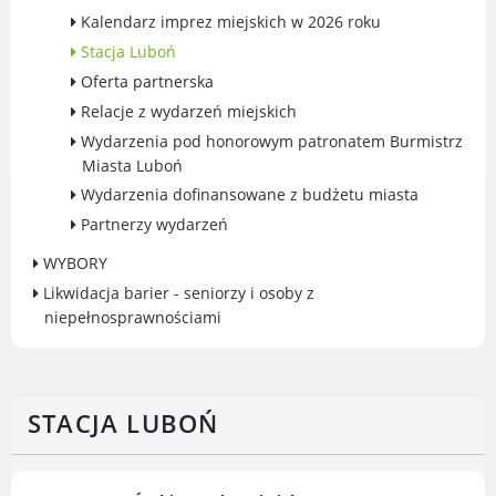
Kalendarz imprez miejskich w 2026 roku
Gry miejskie
Stacja Luboń
Kultura
Oferta partnerska
Komenda Straży Miejskiej Miasta
Relacje z wydarzeń miejskich
Luboń
Wydarzenia pod honorowym patronatem Burmistrz
Komisariat Policji w Luboniu
Miasta Luboń
LOSiR
Wydarzenia dofinansowane z budżetu miasta
Serwisy mapowe
Partnerzy wydarzeń
Informator Miasta Luboń
Ogłoszenia o pracę
WYBORY
Plaża Miejska przy ul. Rzecznej w
Likwidacja barier - seniorzy i osoby z
Luboniu
niepełnosprawnościami
STACJA LUBOŃ
RADA MIASTA LUBOŃ
Portal Mieszkańca. Aktualne informacje