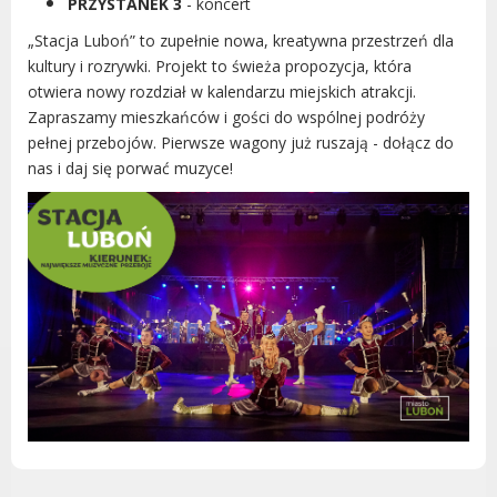
PRZYSTANEK 3
- koncert
Urząd statystyczny w Poznaniu
„Stacja Luboń” to zupełnie nowa, kreatywna przestrzeń dla
Instytut Rozwoju Wsi i Rolnictwa
kultury i rozrywki. Projekt to świeża propozycja, która
Polskiej Akademii Nauk
otwiera nowy rozdział w kalendarzu miejskich atrakcji.
Instytut Skrzynki
Zapraszamy mieszkańców i gości do wspólnej podróży
Wielkopolski Park Narodowy
pełnej przebojów. Pierwsze wagony już ruszają - dołącz do
nas i daj się porwać muzyce!
Muzeum Narodowe Rolnictwa i
Przemysłu Rolno-Spożywczego w
Szreniawie
PTTK
Urząd Skarbowy
Państwowe Gospodarstwo Wodne
Wody Polskie
KONTAKT