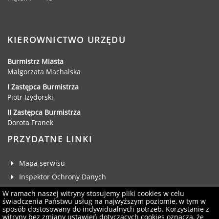
KIEROWNICTWO URZĘDU
Burmistrz Miasta
Małgorzata Machalska
I Zastępca Burmistrza
Piotr Izydorski
II Zastępca Burmistrza
Dorota Franek
PRZYDATNE LINKI
Mapa serwisu
Inspektor Ochrony Danych
Deklaracja dostępności
W ramach naszej witryny stosujemy pliki cookies w celu
świadczenia Państwu usług na najwyższym poziomie, w tym w
Klauzula RODO
sposób dostosowany do indywidualnych potrzeb. Korzystanie z
witryny bez zmiany ustawień dotyczących cookies oznacza, że
Zgłoś uwagi