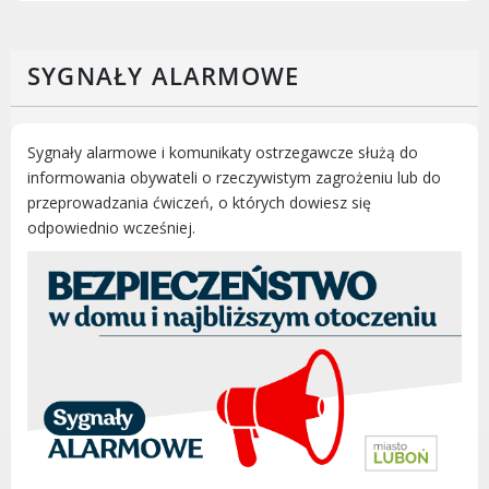
Radni Rady Miasta Luboń
Sesja Rady Miasta
SYGNAŁY ALARMOWE
Harmonogram dyżurów radnych
Komisje Rady Miasta Luboń
Terminarz spotkań komisji
Sygnały alarmowe i komunikaty ostrzegawcze służą do
Uchwały Rady Miasta Luboń
informowania obywateli o rzeczywistym zagrożeniu lub do
Młodzieżowa Rada Miasta Luboń
przeprowadzania ćwiczeń, o których dowiesz się
Rada Gospodarcza
odpowiednio wcześniej.
POZOSTAŁE
Państwowy Fundusz Rehabilitacji Osób
Niepełnosprawnych
Zakład Ubezpieczeń Społecznych
Poznańska Lokalna Organizacja
Turystyczna