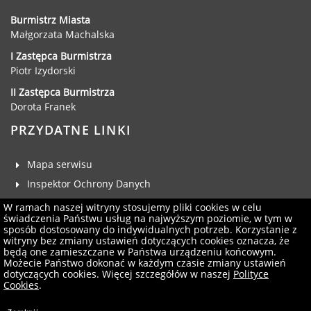
Burmistrz Miasta
Małgorzata Machalska
I Zastępca Burmistrza
Piotr Izydorski
II Zastępca Burmistrza
Dorota Franek
PRZYDATNE LINKI
Mapa serwisu
Inspektor Ochrony Danych
Deklaracja dostępności
W ramach naszej witryny stosujemy pliki cookies w celu
świadczenia Państwu usług na najwyższym poziomie, w tym w
Klauzula RODO
sposób dostosowany do indywidualnych potrzeb. Korzystanie z
witryny bez zmiany ustawień dotyczących cookies oznacza, że
Zgłoś uwagi
będą one zamieszczane w Państwa urządzeniu końcowym.
Administrator serwisu
Możecie Państwo dokonać w każdym czasie zmiany ustawień
dotyczących cookies. Więcej szczegółów w naszej
Polityce
Newsletter
Cookies
.
Projekt i wykonanie:
Logonet Sp. z o.o.