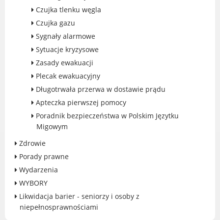
Czujka tlenku węgla
Gry miejskie
Czujka gazu
Kultura
Sygnały alarmowe
Komenda Straży Miejskiej Miasta
Sytuacje kryzysowe
Luboń
Zasady ewakuacji
Komisariat Policji w Luboniu
Plecak ewakuacyjny
LOSiR
Długotrwała przerwa w dostawie prądu
Serwisy mapowe
Apteczka pierwszej pomocy
Informator Miasta Luboń
Poradnik bezpieczeństwa w Polskim Języtku
Ogłoszenia o pracę
Migowym
Plaża Miejska przy ul. Rzecznej w
Luboniu
Zdrowie
Porady prawne
Wydarzenia
WYBORY
RADA MIASTA LUBOŃ
Likwidacja barier - seniorzy i osoby z
niepełnosprawnościami
Portal Mieszkańca. Aktualne informacje