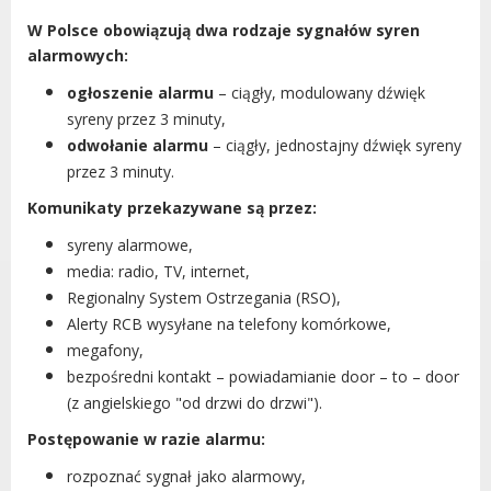
Urząd statystyczny w Poznaniu
W Polsce obowiązują dwa rodzaje sygnałów syren
alarmowych:
Instytut Rozwoju Wsi i Rolnictwa
Polskiej Akademii Nauk
ogłoszenie alarmu
– ciągły, modulowany dźwięk
Instytut Skrzynki
syreny przez 3 minuty,
Wielkopolski Park Narodowy
odwołanie alarmu
– ciągły, jednostajny dźwięk syreny
Muzeum Narodowe Rolnictwa i
przez 3 minuty.
Przemysłu Rolno-Spożywczego w
Komunikaty przekazywane są przez:
Szreniawie
syreny alarmowe,
PTTK
media: radio, TV, internet,
Urząd Skarbowy
Regionalny System Ostrzegania (RSO),
Państwowe Gospodarstwo Wodne
Alerty RCB wysyłane na telefony komórkowe,
Wody Polskie
megafony,
bezpośredni kontakt – powiadamianie door – to – door
(z angielskiego "od drzwi do drzwi").
Postępowanie w razie alarmu:
KONTAKT
rozpoznać sygnał jako alarmowy,