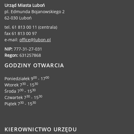
Urząd Miasta Luboń
pl. Edmunda Bojanowskiego 2
62-030 Luboń
tel. 61 813 00 11 (centrala)
fax 61 813 00 97
e-mail:
office@lubon.pl
NIP:
777-31-27-031
Regon:
631257868
GODZINY OTWARCIA
00
00
Poniedziałek 9
- 17
30
30
Wtorek 7
- 15
30
30
Środa 7
- 15
30
30
Czwartek 7
- 15
30
30
Piątek 7
- 15
KIEROWNICTWO URZĘDU