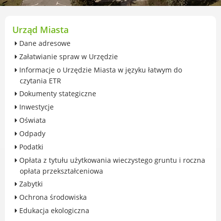
przekształceniowa
Urząd Miasta Luboń
Zabytki
Urząd Miasta
Ochrona środowiska
Dane adresowe
Edukacja ekologiczna
Załatwianie spraw w Urzędzie
SZYKUJ SIĘ NA ZMIANY KLIMATU
Informacje o Urzędzie Miasta w języku łatwym do
Komunikacja miejska
czytania ETR
Rolnictwo
Dokumenty stategiczne
Zwierzęta
Inwestycje
Organizacje pozarządowe
Oświata
Centrum Organizacji Pozarządowych
Odpady
Karty honorowane w Luboniu
Podatki
Duża Rodzina
Opłata z tytułu użytkowania wieczystego gruntu i roczna
Konsultacje społeczne i ewaluacje
opłata przekształceniowa
Luboński Budżet Obywatelski
Zabytki
Konkursy miejskie
Ochrona środowiska
Fundusze UE i krajowe
Edukacja ekologiczna
GKRPA/Centrum Wsparcia i Pomocy