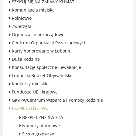
SZYKUJ SIĘ NA ZMIANY KLIMATU
Rodzinie
Komunikacja miejska
BEZPIECZEŃSTWO
Rolnictwo
Zdrowie
Zwierzęta
Porady prawne
Organizacje pozarządowe
Wydarzenia
Centrum Organizacji Pozarządowych
WYBORY
Karty honorowane w Luboniu
Likwidacja barier - seniorzy i osoby z
Duża Rodzina
niepełnosprawnościami
Konsultacje społeczne i ewaluacje
Luboński Budżet Obywatelski
Konkursy miejskie
Fundusze UE i krajowe
MIASTO LUBOŃ
GKRPA/Centrum Wsparcia i Pomocy Rodzinie
Władze Miasta
BEZPIECZEŃSTWO
O mieście
BEZPIECZNE ŚWIĘTA
Luboński Szlak Architektury
Numery alarmowe
Przemysłowej
Sezon grzewczy
Śladami historii Lubonia