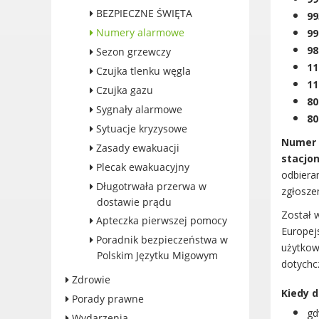
Dane adresowe, wydziały i
BEZPIECZNE ŚWIĘTA
99
sprawy
Numery alarmowe
99
98
Sezon grzewczy
11
Czujka tlenku węgla
11
Czujka gazu
80
Sygnały alarmowe
80
Sytuacje kryzysowe
Numer 1
Zasady ewakuacji
stacjon
Plecak ewakuacyjny
odbiera
Długotrwała przerwa w
zgłosze
dostawie prądu
Został 
Apteczka pierwszej pomocy
Europejs
Poradnik bezpieczeństwa w
użytkow
Polskim Języtku Migowym
dotychc
Zdrowie
Kiedy 
Porady prawne
gd
Wydarzenia