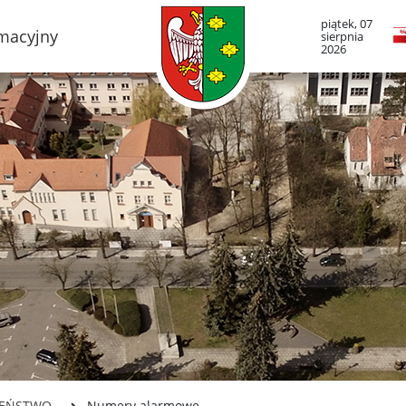
piątek, 07
rmacyjny
sierpnia
2026
TO LUBOŃ
RADA MIASTA LUB
adze Miasta
Portal Mieszkańca. A
informacje
mieście
Radni Rady Miasta L
boński Szlak Architektury
zemysłowej
Sesja Rady Miasta
adami historii Lubonia
Harmonogram dyżur
radnych
y miejskie
Komisje Rady Miasta
ltura
Terminarz spotkań ko
menda Straży Miejskiej
asta Luboń
Uchwały Rady Miasta
misariat Policji w Luboniu
Młodzieżowa Rada Mi
Luboń
SiR
ZEŃSTWO
Numery alarmowe