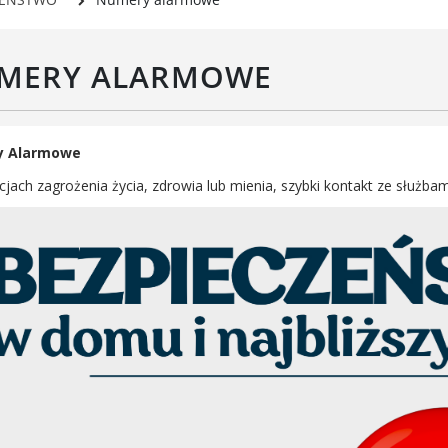
Rada Gospodarcza
rwisy mapowe
formator Miasta Luboń
MERY ALARMOWE
łoszenia o pracę
aża Miejska przy ul. Rzecznej
Luboniu
y Alarmowe
jach zagrożenia życia, zdrowia lub mienia, szybki kontakt ze służba