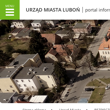
MENU
URZĄD MIASTA LUBOŃ
portal info
URZĄD MIASTA
MIAS
Dane adresowe
Wł
Załatwianie spraw w Urzędzie
O 
Informacje o Urzędzie Miasta
Lu
w języku łatwym do czytania
Pr
ETR
Śl
Dokumenty stategiczne
Gr
Inwestycje
Ku
Oświata
Ko
Odpady
Mi
Podatki
Ko
Urząd Miasta Luboń
Opłata z tytułu użytkowania
LO
Strona główna
Urząd Miasta
BEZPIEC