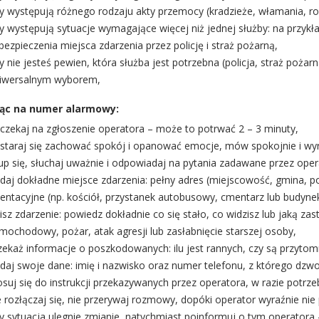
y występują różnego rodzaju akty przemocy (kradzieże, włamania, ro
y występują sytuacje wymagające więcej niż jednej służby: na przyk
bezpieczenia miejsca zdarzenia przez policję i straż pożarną,
y nie jesteś pewien, która służba jest potrzebna (policja, straż poża
iwersalnym wyborem,
ąc na numer alarmowy:
czekaj na zgłoszenie operatora – może to potrwać 2 – 3 minuty,
staraj się zachować spokój i opanować emocje, mów spokojnie i wyra
up się, słuchaj uważnie i odpowiadaj na pytania zadawane przez oper
daj dokładne miejsce zdarzenia: pełny adres (miejscowość, gmina, po
ientacyjne (np. kościół, przystanek autobusowy, cmentarz lub budynek 
isz zdarzenie: powiedz dokładnie co się stało, co widzisz lub jaką zas
mochodowy, pożar, atak agresji lub zasłabnięcie starszej osoby,
zekaż informacje o poszkodowanych: ilu jest rannych, czy są przytomni
daj swoje dane: imię i nazwisko oraz numer telefonu, z którego dzwo
osuj się do instrukcji przekazywanych przez operatora, w razie potrz
e rozłączaj się, nie przerywaj rozmowy, dopóki operator wyraźnie nie 
y sytuacja ulegnie zmianie, natychmiast poinformuj o tym operato