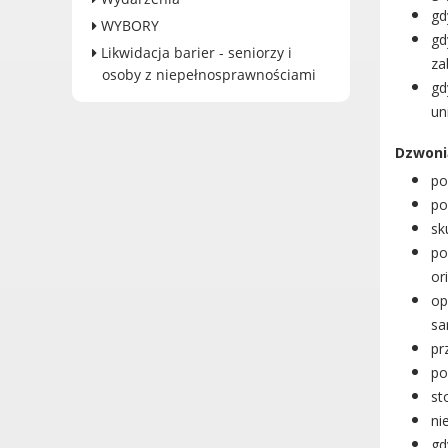
gd
WYBORY
gd
Likwidacja barier - seniorzy i
za
osoby z niepełnosprawnościami
gd
un
Dzwoni
po
po
sk
po
or
op
sa
pr
po
st
ni
gd