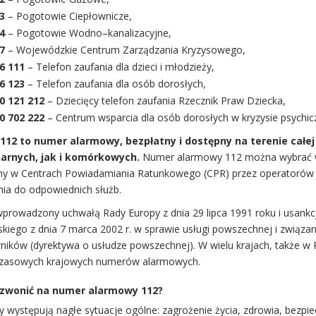
3
– Pogotowie Ciepłownicze,
4
– Pogotowie Wodno–kanalizacyjne,
7
– Wojewódzkie Centrum Zarządzania Kryzysowego,
6 111
– Telefon zaufania dla dzieci i młodzieży,
6 123
– Telefon zaufania dla osób dorosłych,
0 121 212
– Dziecięcy telefon zaufania Rzecznik Praw Dziecka,
0 702 222
– Centrum wsparcia dla osób dorosłych w kryzysie psychi
12 to numer alarmowy, bezpłatny i dostępny na terenie całej
arnych, jak i komórkowych.
Numer alarmowy 112 można wybrać w t
ny w Centrach Powiadamiania Ratunkowego (CPR) przez operatorów 
nia do odpowiednich służb.
wprowadzony uchwałą Rady Europy z dnia 29 lipca 1991 roku i usa
kiego z dnia 7 marca 2002 r. w sprawie usługi powszechnej i związany
ników (dyrektywa o usłudze powszechnej). W wielu krajach, także w 
zasowych krajowych numerów alarmowych.
dzwonić na numer alarmowy 112?
y występują nagłe sytuacje ogólne: zagrożenie życia, zdrowia, bezpi