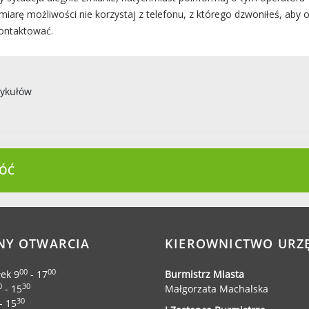
miarę możliwości nie korzystaj z telefonu, z którego dzwoniłeś, aby 
ontaktować.
tykułów
ÓĆ
NY OTWARCIA
KIEROWNICTWO URZ
00
00
łek 9
- 17
Burmistrz Miasta
0
30
- 15
Małgorzata Machalska
30
- 15