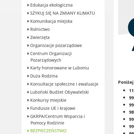
Edukacja ekologiczna
Konkursy miejskie
SZYKUJ SIĘ NA ZMIANY KLIMATU
Fundusze UE i krajowe
Komunikacja miejska
GKRPA/Centrum Wsparcia i
Rolnictwo
Pomocy Rodzinie
Zwierzęta
BEZPIECZEŃSTWO
Organizacje pozarządowe
Zdrowie
Centrum Organizacji
Porady prawne
Pozarządowych
Wydarzenia
Karty honorowane w Luboniu
WYBORY
Duża Rodzina
Likwidacja barier - seniorzy i
Poniże
Konsultacje społeczne i ewaluacje
osoby z
11
Luboński Budżet Obywatelski
niepełnosprawnościami
99
Konkursy miejskie
99
Fundusze UE i krajowe
98
GKRPA/Centrum Wsparcia i
99
Pomocy Rodzinie
KONTAKT
99
BEZPIECZEŃSTWO
99