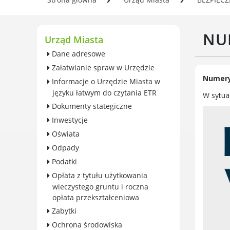
wieczystego gruntu i roczna
Se
opłata przekształceniowa
In
Zabytki
NU
Og
Urząd Miasta
Ochrona środowiska
Pl
Dane adresowe
Edukacja ekologiczna
w 
Załatwianie spraw w Urzędzie
SZYKUJ SIĘ NA ZMIANY
Numer
Informacje o Urzędzie Miasta w
KLIMATU
języku łatwym do czytania ETR
W sytuac
Komunikacja miejska
Dokumenty stategiczne
Rolnictwo
Inwestycje
Zwierzęta
Oświata
Organizacje pozarządowe
Odpady
Centrum Organizacji
Podatki
Pozarządowych
Opłata z tytułu użytkowania
Karty honorowane w Luboniu
wieczystego gruntu i roczna
Duża Rodzina
opłata przekształceniowa
Konsultacje społeczne i
Zabytki
ewaluacje
Ochrona środowiska
Luboński Budżet Obywatelski