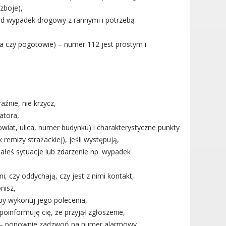
zboje),
ład wypadek drogowy z rannymi i potrzebą
rna czy pogotowie) – numer 112 jest prostym i
źnie, nie krzycz,
atora,
wiat, ulica, numer budynku) i charakterystyczne
punkty
remizy strażackiej), jeśli występują,
tałeś sytuacje lub zdarzenie np. wypadek
, czy oddychają, czy jest z nimi kontakt,
nisz,
eby wykonuj jego polecenia,
poinformuję cię, że przyjął zgłoszenie,
ra – ponownie zadzwoń na numer alarmowy,