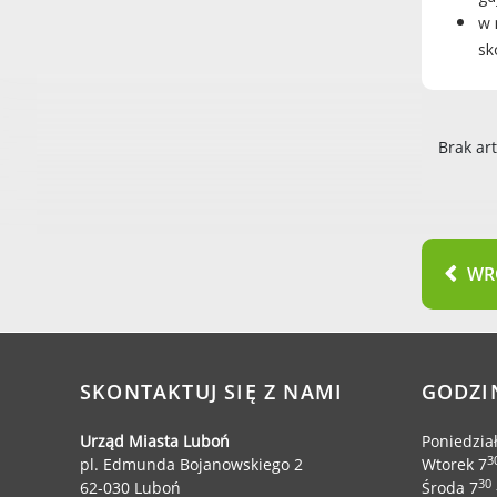
w 
sk
Brak ar
WR
SKONTAKTUJ SIĘ Z NAMI
GODZI
Urząd Miasta Luboń
Poniedzia
3
pl. Edmunda Bojanowskiego 2
Wtorek 7
30
62-030 Luboń
Środa 7