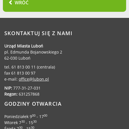
WRÓĆ
Urząd statystyczny w Poznaniu
Instytut Rozwoju Wsi i Rolnictwa
Polskiej Akademii Nauk
Instytut Skrzynki
SKONTAKTUJ SIĘ Z NAMI
Wielkopolski Park Narodowy
Muzeum Narodowe Rolnictwa i
Urząd Miasta Luboń
Przemysłu Rolno-Spożywczego w
pl. Edmunda Bojanowskiego 2
Szreniawie
62-030 Luboń
PTTK
tel. 61 813 00 11 (centrala)
Urząd Skarbowy
fax 61 813 00 97
e-mail:
office@lubon.pl
Państwowe Gospodarstwo Wodne
Wody Polskie
NIP:
777-31-27-031
Regon:
631257868
GODZINY OTWARCIA
00
00
Poniedziałek 9
- 17
KONTAKT
30
30
Wtorek 7
- 15
30
30
Środa 7
- 15