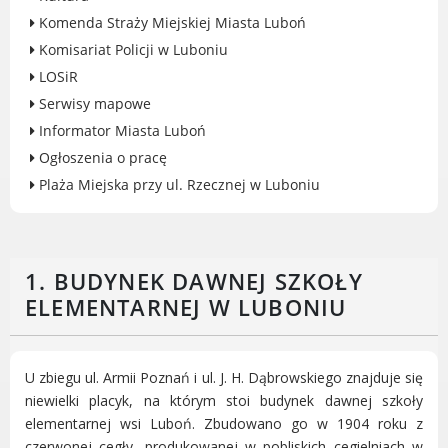
Rodzinie
Komenda Straży Miejskiej Miasta Luboń
BEZPIECZEŃSTWO
Komisariat Policji w Luboniu
Zdrowie
LOSiR
Porady prawne
Serwisy mapowe
Wydarzenia
Informator Miasta Luboń
WYBORY
Ogłoszenia o pracę
Likwidacja barier - seniorzy i osoby z
Plaża Miejska przy ul. Rzecznej w Luboniu
niepełnosprawnościami
1. BUDYNEK DAWNEJ SZKOŁY
ELEMENTARNEJ W LUBONIU
MIASTO LUBOŃ
Władze Miasta
O mieście
U zbiegu ul. Armii Poznań i ul. J. H. Dąbrowskiego znajduje się
Luboński Szlak Architektury
niewielki placyk, na którym stoi budynek dawnej szkoły
Przemysłowej
elementarnej wsi Luboń. Zbudowano go w 1904 roku z
czerwonej cegły, produkowanej w pobliskich cegielniach w
Śladami historii Lubonia