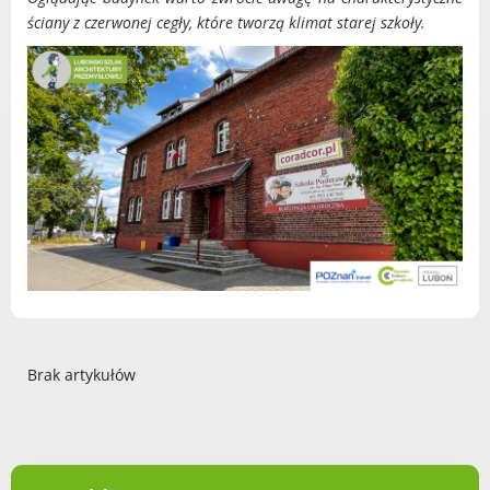
Radni Rady Miasta Luboń
ściany z czerwonej cegły, które tworzą klimat starej szkoły.
Sesja Rady Miasta
Harmonogram dyżurów radnych
Komisje Rady Miasta Luboń
Terminarz spotkań komisji
Uchwały Rady Miasta Luboń
Młodzieżowa Rada Miasta Luboń
Rada Gospodarcza
POZOSTAŁE
Brak artykułów
Państwowy Fundusz Rehabilitacji Osób
Niepełnosprawnych
Zakład Ubezpieczeń Społecznych
Poznańska Lokalna Organizacja
Turystyczna