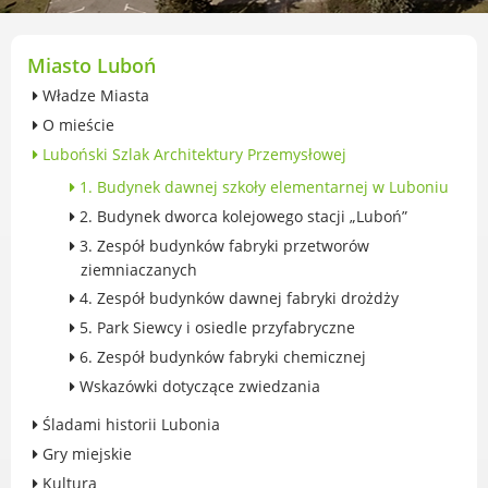
przekształceniowa
Urząd Miasta Luboń
Zabytki
Miasto Luboń
Ochrona środowiska
Władze Miasta
Edukacja ekologiczna
O mieście
SZYKUJ SIĘ NA ZMIANY KLIMATU
Luboński Szlak Architektury Przemysłowej
Komunikacja miejska
Rolnictwo
1. Budynek dawnej szkoły elementarnej w Luboniu
Zwierzęta
2. Budynek dworca kolejowego stacji „Luboń”
Organizacje pozarządowe
3. Zespół budynków fabryki przetworów
ziemniaczanych
Centrum Organizacji Pozarządowych
4. Zespół budynków dawnej fabryki drożdży
Karty honorowane w Luboniu
5. Park Siewcy i osiedle przyfabryczne
Duża Rodzina
6. Zespół budynków fabryki chemicznej
Konsultacje społeczne i ewaluacje
Wskazówki dotyczące zwiedzania
Luboński Budżet Obywatelski
Konkursy miejskie
Śladami historii Lubonia
Fundusze UE i krajowe
Gry miejskie
GKRPA/Centrum Wsparcia i Pomocy
Kultura