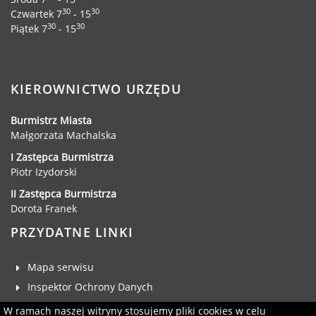
Dane adresowe, wydziały i sprawy
30
30
Czwartek 7
- 15
30
30
Piątek 7
- 15
KIEROWNICTWO URZĘDU
Burmistrz Miasta
Małgorzata Machalska
I Zastępca Burmistrza
Piotr Izydorski
II Zastępca Burmistrza
Dorota Franek
PRZYDATNE LINKI
Mapa serwisu
Inspektor Ochrony Danych
Deklaracja dostępności
W ramach naszej witryny stosujemy pliki cookies w celu