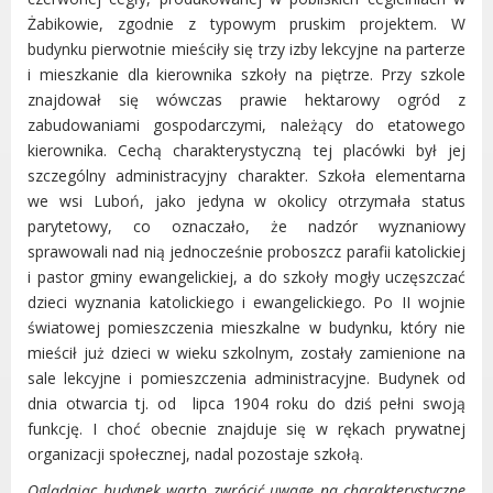
Żabikowie, zgodnie z typowym pruskim projektem. W
Gry miejskie
budynku pierwotnie mieściły się trzy izby lekcyjne na parterze
Kultura
i mieszkanie dla kierownika szkoły na piętrze. Przy szkole
Komenda Straży Miejskiej Miasta
znajdował się wówczas prawie hektarowy ogród z
Luboń
zabudowaniami gospodarczymi, należący do etatowego
Komisariat Policji w Luboniu
kierownika. Cechą charakterystyczną tej placówki był jej
LOSiR
szczególny administracyjny charakter. Szkoła elementarna
we wsi Luboń, jako jedyna w okolicy otrzymała status
Serwisy mapowe
parytetowy, co oznaczało, że nadzór wyznaniowy
Informator Miasta Luboń
sprawowali nad nią jednocześnie proboszcz parafii katolickiej
Ogłoszenia o pracę
i pastor gminy ewangelickiej, a do szkoły mogły uczęszczać
Plaża Miejska przy ul. Rzecznej w
dzieci wyznania katolickiego i ewangelickiego. Po II wojnie
Luboniu
światowej pomieszczenia mieszkalne w budynku, który nie
mieścił już dzieci w wieku szkolnym, zostały zamienione na
sale lekcyjne i pomieszczenia administracyjne. Budynek od
dnia otwarcia tj. od lipca 1904 roku do dziś pełni swoją
funkcję. I choć obecnie znajduje się w rękach prywatnej
RADA MIASTA LUBOŃ
organizacji społecznej, nadal pozostaje szkołą.
Portal Mieszkańca. Aktualne informacje
Oglądając budynek warto zwrócić uwagę na charakterystyczne